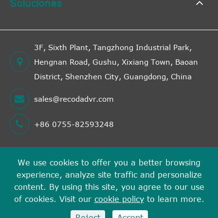
Soluciones
3F, Sixth Plant, Tangzhong Industrial Park,
Hengnan Road, Gushu, Xixiang Town, Baoan
District, Shenzhen City, Guangdong, China
sales@recodadvr.com
+86 0755-82593248
We use cookies to offer you a better browsing
Derechos DE AUTOR©
experience, analyze site traffic and personalize
Shenzhen RECODA Technologies Limited
Todos los
content. By using this site, you agree to our use
derechos reservados.
of cookies. Visit our
cookie policy
to learn more.
Sitemap
Política de privacidad
Reject
Accept