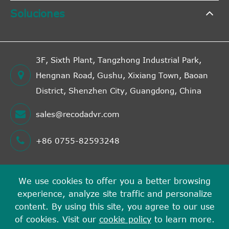
Soluciones
3F, Sixth Plant, Tangzhong Industrial Park,
Hengnan Road, Gushu, Xixiang Town, Baoan
District, Shenzhen City, Guangdong, China
sales@recodadvr.com
+86 0755-82593248
We use cookies to offer you a better browsing
Derechos DE AUTOR©
experience, analyze site traffic and personalize
Shenzhen RECODA Technologies Limited
Todos los
content. By using this site, you agree to our use
derechos reservados.
of cookies. Visit our
cookie policy
to learn more.
Sitemap
Política de privacidad