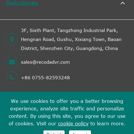
Soluciones
3F, Sixth Plant, Tangzhong Industrial Park,
Hengnan Road, Gushu, Xixiang Town, Baoan
District, Shenzhen City, Guangdong, China
sales@recodadvr.com
+86 0755-82593248
We use cookies to offer you a better browsing
Derechos DE AUTOR©
experience, analyze site traffic and personalize
Shenzhen RECODA Technologies Limited
Todos los
content. By using this site, you agree to our use
derechos reservados.
of cookies. Visit our
cookie policy
to learn more.
Sitemap
Política de privacidad