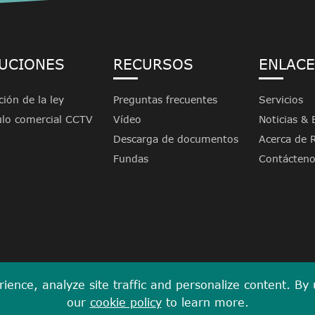
UCIONES
RECURSOS
ENLACE
ción de la ley
Preguntas frecuentes
Servicios
ulo comercial CCTV
Vídeo
Noticias & 
Descarga de documentos
Acerca de
Fundas
Contácteno
ence, analyze site traffic and personalize content. By us
our
cookie policy
to learn more.