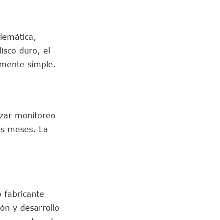
blemática,
isco duro, el
vamente simple.
izar monitoreo
os meses. La
 fabricante
ón y desarrollo