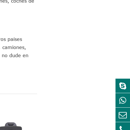
ones, coches de
ros países
, camiones,
, no dude en