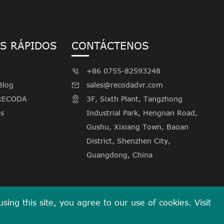
S RÁPIDOS
CONTÁCTENOS
+86 0755-82593248

Blog
sales@recodadvr.com

 RECODA
3F, Sixth Plant, Tangzhong

s
Industrial Park, Hengnan Road,
Gushu, Xixiang Town, Baoan
District, Shenzhen City,
Guangdong, China
ing this site, you agree to our use of cookies. Visit