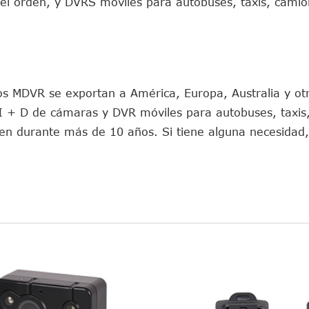
 del orden, y DVRS móviles para autobuses, taxis, cami
os MDVR se exportan a América, Europa, Australia y ot
e I + D de cámaras y DVR móviles para autobuses, taxis
orden durante más de 10 años. Si tiene alguna necesidad