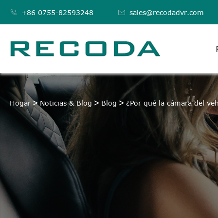

+86 0755-82593248

sales@recodadvr.com
Hogar
Noticias & Blog
Blog
¿Por qué la cámara del ve