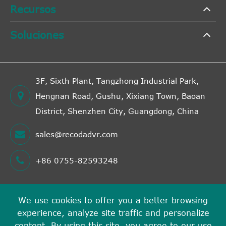
Recursos
Soluciones
3F, Sixth Plant, Tangzhong Industrial Park,
Hengnan Road, Gushu, Xixiang Town, Baoan
District, Shenzhen City, Guangdong, China
sales@recodadvr.com
+86 0755-82593248
We use cookies to offer you a better browsing
Derechos DE AUTOR©
experience, analyze site traffic and personalize
Shenzhen RECODA Technologies Limited
Todos los
content. By using this site, you agree to our use