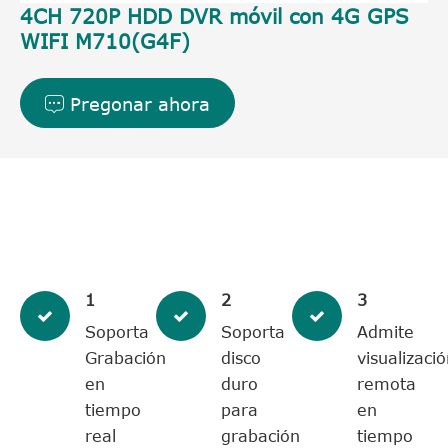
4CH 720P HDD DVR móvil con 4G GPS
WIFI M710(G4F)
Pregonar ahora

1
2
3
Soporta
Soporta
Admite
Grabación
disco
visualizaci
en
duro
remota
tiempo
para
en
real
grabación
tiempo