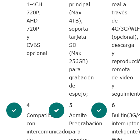
1-4CH
principal
real a
720P,
(Max
través
AHD
4TB),
de
720P
soporta
4G/3G/WIF
y
tarjeta
(opcional),
CVBS
SD
descarga
opcional
(Max
y
256GB)
reproducci
para
remota
grabación
de vídeo
de
y
espejo;
seguimient
4
5
6
Compatible
Admite
Builtin(3G/
con
Pregrabación
interruptor
intercomunicador
para
inteligente)
de
eventos
WiFi,