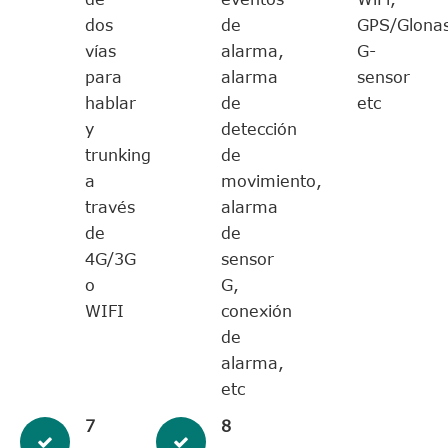
dos
de
GPS/Glonas
vías
alarma,
G-
para
alarma
sensor
hablar
de
etc
y
detección
trunking
de
a
movimiento,
través
alarma
de
de
4G/3G
sensor
o
G,
WIFI
conexión
de
alarma,
etc
7
8