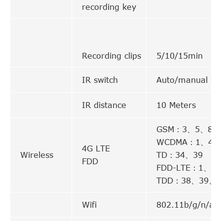
recording key
Recording clips
5/10/15min
IR switch
Auto/manual
IR distance
10 Meters
GSM：3、5、8
WCDMA：1、4、
4G LTE
Wireless
TD：34、39
FDD
FDD-LTE：1、3
TDD：38、39、4
Wifi
802.11b/g/n/ac