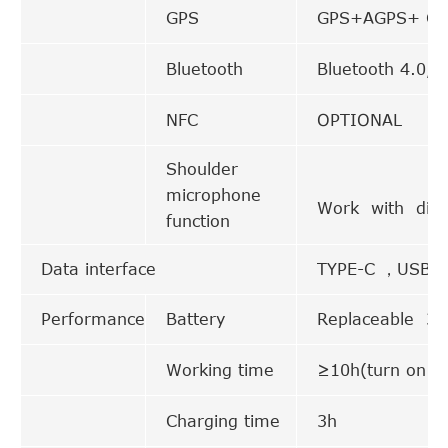
GPS
GPS+AGPS+ Glo
Bluetooth
Bluetooth 4.0,c
NFC
OPTIONAL
Shoulder
microphone
Work with diffe
function
Data interface
TYPE-C ，USB2.
Performance
Battery
Replaceable 3
Working time
≥10h(turn on re
Charging time
3h