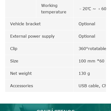
Working
﹣20℃ ~ ﹢60℃
temperature
Vehicle bracket
Optional
External power supply
Optional
Clip
360°rotatable m
Size
100 mm *60 
Net weight
130 g
Accessories
USB cable, Char